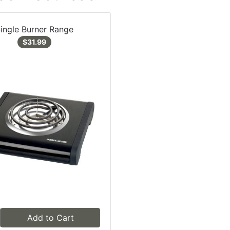
ingle Burner Range
$31.99
Add to Cart