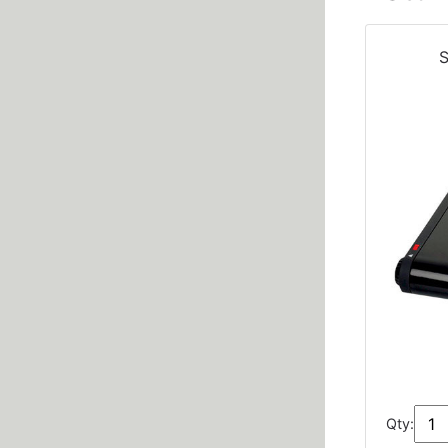
S
Qty: