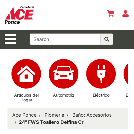
Shop
Departments
S
Advanced
Search
Site Navigation
Inicio
Especiales
del Mes
Shopper del
Mes
Prepárate
Artículos del
Automotriz
Eléctrico
Elec
Hogar
Ab
Siempre
Casas
Ace Ponce
Plomería
Baño: Accesorios
Ferrmax
24" FWS Toallero Delfina Cr
Horario