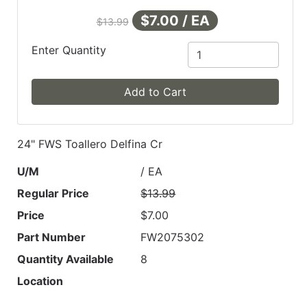
$7.00 / EA
$13.99
Enter Quantity
Add to Cart
24" FWS Toallero Delfina Cr
U/M
/ EA
Regular Price
$13.99
Price
$7.00
Part Number
FW2075302
Quantity Available
8
Location