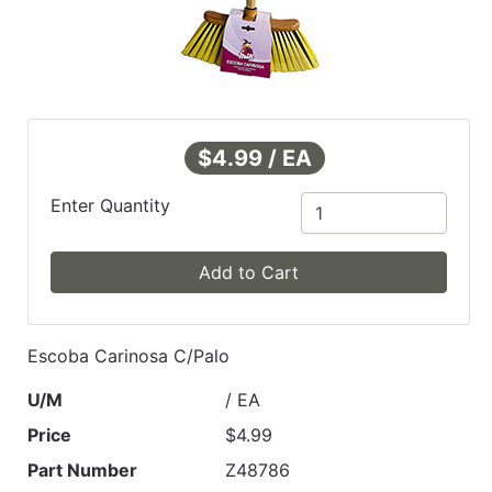
$4.99 / EA
Enter Quantity
Add to Cart
Escoba Carinosa C/Palo
U/M
/ EA
Price
$4.99
Part Number
Z48786