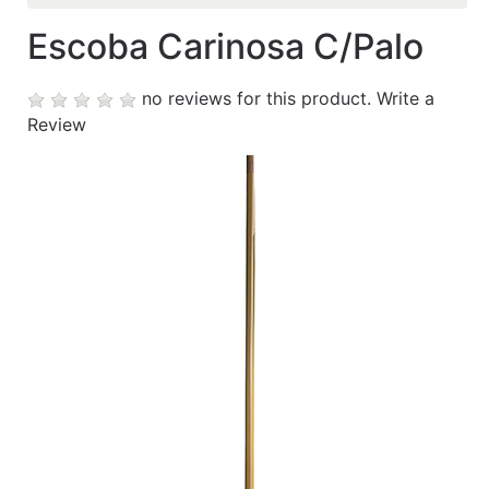
Escoba Carinosa C/Palo
Contáctanos
My
no reviews for this product.
Write a
cart
Review