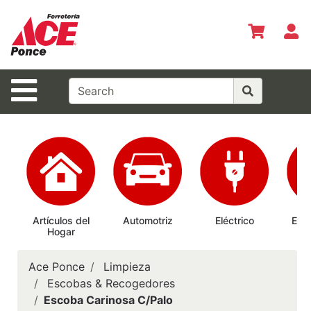
Shop
Departments
S
Advanced
Search
Site Navigation
Inicio
Especiales
del Mes
Shopper del
Mes
Prepárate
Artículos del
Automotriz
Eléctrico
Elec
Hogar
Ab
Siempre
Casas
Ace Ponce
Limpieza
Ferrmax
Escobas & Recogedores
Escoba Carinosa C/Palo
Horario