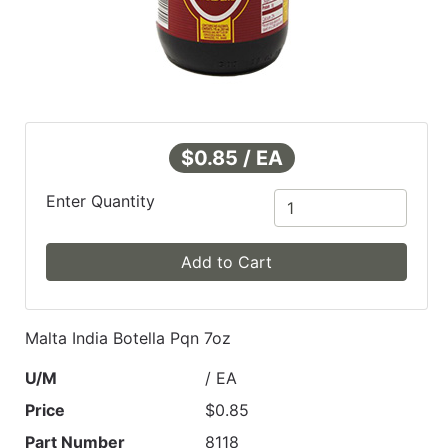
$0.85 / EA
Enter Quantity
Add to Cart
Malta India Botella Pqn 7oz
U/M
/ EA
Price
$0.85
Part Number
8118