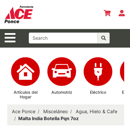
Shop
Departments
S
Advanced
Search
Site Navigation
Inicio
Especiales
del Mes
Shopper del
Mes
Prepárate
Artículos del
Automotriz
Eléctrico
Elec
Hogar
Ab
Siempre
Casas
Ace Ponce
Misceláneo
Agua, Hielo & Cafe
Ferrmax
Malta India Botella Pqn 7oz
Horario