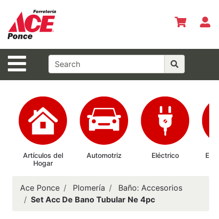
Shop
Departments
S
Advanced
Search
Site Navigation
Inicio
Especiales
del Mes
Shopper del
Mes
Prepárate
Artículos del
Automotriz
Eléctrico
Elec
Hogar
Ab
Siempre
Casas
Ace Ponce
Plomería
Baño: Accesorios
Ferrmax
Set Acc De Bano Tubular Ne 4pc
Horario